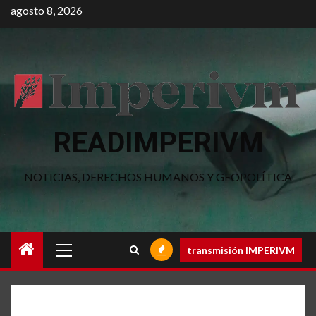
Saltar
agosto 8, 2026
al
contenido
READIMPERIVM
NOTICIAS, DERECHOS HUMANOS Y GEOPOLÍTICA
Menú
transmisión IMPERIVM
principal