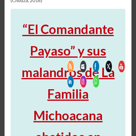
(Chouza, 2016)
“El Comandante
Payaso” y sus
malandros de La
Familia
Michoacana