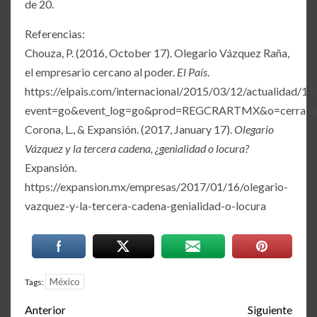
de 20.
Referencias:
Chouza, P. (2016, October 17). Olegario Vázquez Raña,
el empresario cercano al poder.
El País
.
https://elpais.com/internacional/2015/03/12/actualidad/
event=go&event_log=go&prod=REGCRARTMX&o=cerrad
Corona, L., & Expansión. (2017, January 17).
Olegario
Vázquez y la tercera cadena, ¿genialidad o locura?
Expansión.
https://expansion.mx/empresas/2017/01/16/olegario-
vazquez-y-la-tercera-cadena-genialidad-o-locura
México
Tags:
Post
Anterior
Siguiente