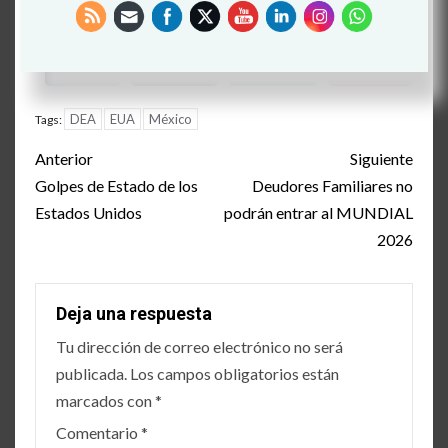
Operaciones percibidas como unilaterales
DEA
EUA
México
Tags:
Post
Anterior
Siguiente
navigation
Golpes de Estado de los
Deudores Familiares no
Estados Unidos
podrán entrar al MUNDIAL
2026
Deja una respuesta
Tu dirección de correo electrónico no será
publicada.
Los campos obligatorios están
marcados con
*
Comentario
*