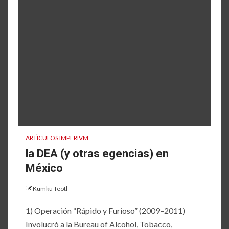
ARTÌCULOS IMPERIVM
la DEA (y otras egencias) en
México
Kumkü Teotl
1) Operación “Rápido y Furioso” (2009–2011)
Involucró a la Bureau of Alcohol, Tobacco,