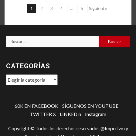
Paginación
1
2
3
4
…
6
Siguiente
de
entradas
Buscar:
CATEGORÍAS
Categorías
60K EN FACEBOOK
SÍGUENOS EN YOUTUBE
TWITTER X
LINKEDin
Instagram
Copyright © Todos los derechos reservados @Imperivm y