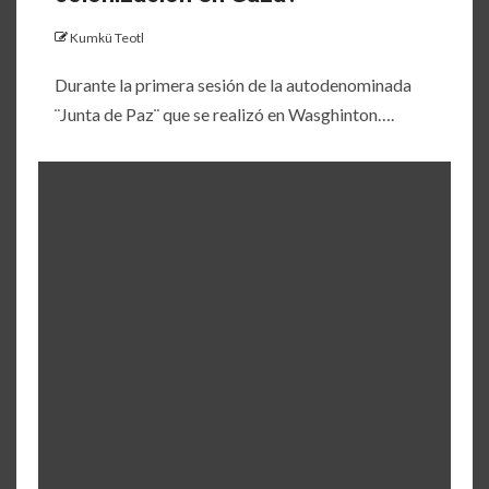
Kumkü Teotl
Durante la primera sesión de la autodenominada
¨Junta de Paz¨ que se realizó en Wasghinton….