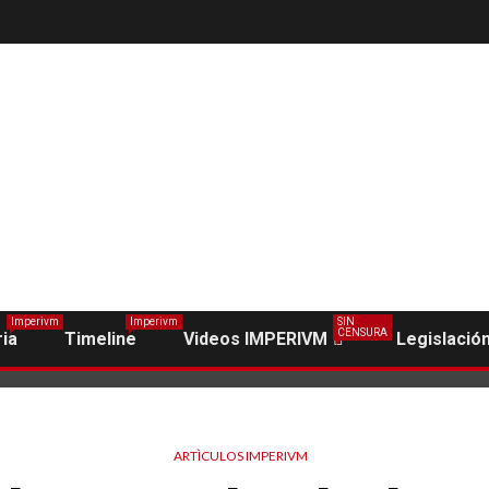
Imperivm
Imperivm
SIN
CENSURA
ria
Timeline
Videos IMPERIVM
Legislació
ARTÌCULOS IMPERIVM