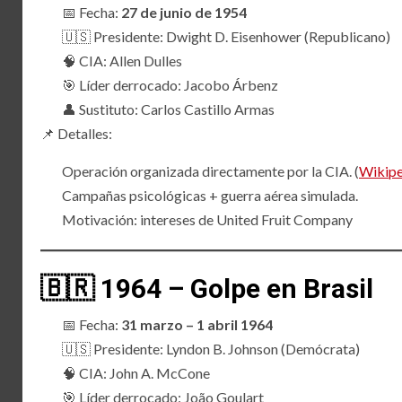
📅 Fecha:
27 de junio de 1954
🇺🇸 Presidente: Dwight D. Eisenhower (Republicano)
🧠 CIA: Allen Dulles
🎯 Líder derrocado: Jacobo Árbenz
👤 Sustituto: Carlos Castillo Armas
📌 Detalles:
Operación organizada directamente por la CIA. (
Wikipe
Campañas psicológicas + guerra aérea simulada.
Motivación: intereses de United Fruit Company
🇧🇷 1964 – Golpe en Brasil
📅 Fecha:
31 marzo – 1 abril 1964
🇺🇸 Presidente: Lyndon B. Johnson (Demócrata)
🧠 CIA: John A. McCone
🎯 Líder derrocado: João Goulart