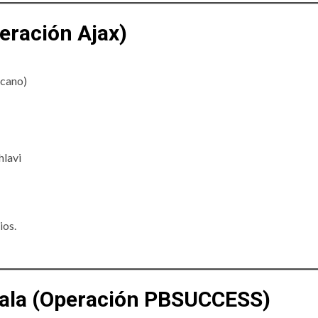
eración Ajax)
icano)
hlavi
ios.
mala (Operación PBSUCCESS)