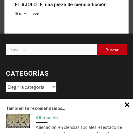
EL AJOLOTE, una pieza de ciencia ficción
Kumkü Teotl
Buscar:
CATEGORÍAS
Categorías
También te recomendamos...
60K EN FACEBOOK
SÍGUENOS EN YOUTUBE
Alienación
TWITTER X
LINKEDin
Instagram
Alienación, en ciencias sociales, el estado de