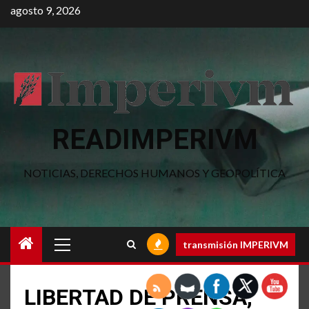
Saltar
agosto 9, 2026
al
contenido
READIMPERIVM
NOTICIAS, DERECHOS HUMANOS Y GEOPOLÍTICA
Menú
transmisión IMPERIVM
principal
LIBERTAD DE PRENSA,