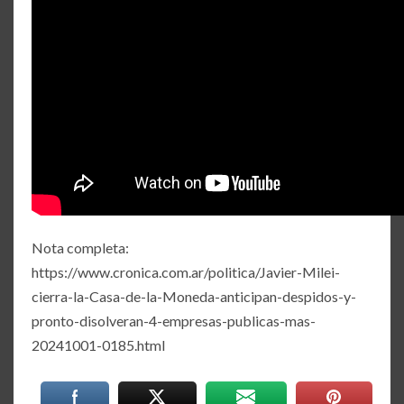
Nota completa:
https://www.cronica.com.ar/politica/Javier-Milei-
cierra-la-Casa-de-la-Moneda-anticipan-despidos-y-
pronto-disolveran-4-empresas-publicas-mas-
20241001-0185.html